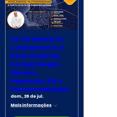
22ª Ed. Manhã do
Conhecimento: A
Parte Oculta da
Parapsicologia -
Hipnose,
Regressão, PNL e
Paranormalidades
dom., 26 de jul.
Mais informações