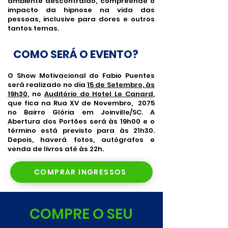
ambiente descontraído, compreende o
impacto da hipnose na vida das
pessoas, inclusive para dores e outros
tantos temas.
COMO SERÁ O EVENTO?
O Show Motivacional do Fabio Puentes
será realizado no dia
15 de Setembro, às
19h30
, no
Auditório do Hotel Le Canard
,
que fica na Rua XV de Novembro, 2075
no Bairro Glória em Joinville/SC. A
Abertura dos Portões será às 19h00 e o
término está previsto para às 21h30.
Depois, haverá fotos, autógrafos e
venda de livros até às 22h.
COMPRAR INGRESSOS
COMPRE O SEU