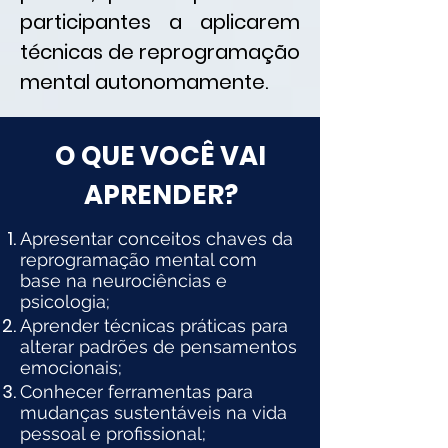
participantes a aplicarem
técnicas de reprogramação
mental autonomamente.
O QUE VOCÊ VAI
APRENDER?
Apresentar conceitos chaves da
reprogramação mental com
base na neurociências e
psicologia;
Aprender técnicas práticas para
alterar padrões de pensamentos
emocionais;
Conhecer ferramentas para
mudanças sustentáveis na vida
pessoal e profissional;