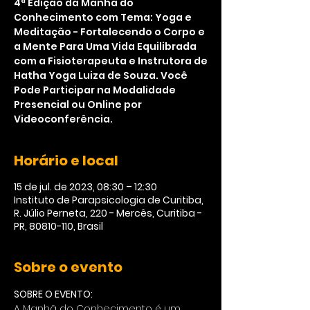
4ª Edição da Manhã do
Conhecimento com Tema: Yoga e
Meditação - Fortalecendo o Corpo e
a Mente Para Uma Vida Equilibrada
com a Fisioterapeuta e Instrutora de
Hatha Yoga Luiza de Souza. Você
Pode Participar na Modalidade
Presencial ou Online por
Videoconferência.
Horário e local
15 de jul. de 2023, 08:30 – 12:30
Instituto de Parapsicologia de Curitiba,
R. Júlio Perneta, 220 - Mercês, Curitiba -
PR, 80810-110, Brasil
Sobre o evento
SOBRE O EVENTO:
A Manhã do Conhecimento é um 