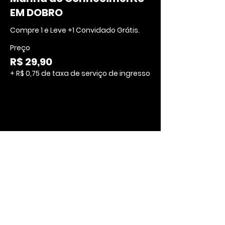
EM DOBRO
Compre 1 e Leve +1 Convidado Grátis.
Preço
R$ 29,90
+ R$ 0,75 de taxa de serviço de ingresso
Início
Psicoterapias
Parapsicologia
Cursos
Agenda
Instituiçõe
Blog
s
Nossas Unidades