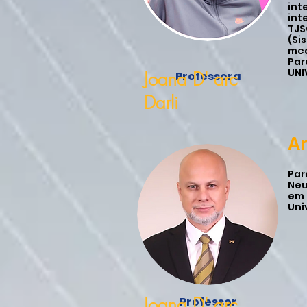
int
int
TJS
(Si
med
Par
UNI
Joana D' arc
Professora
Darli
A
Par
Neu
em 
Uni
Joana D' arc
Professor