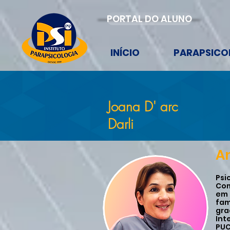
PORTAL DO ALUNO
INÍCIO
PARAPSICO
Joana D' arc
Darli
An
Psi
Com
em 
fam
gra
Int
PUC