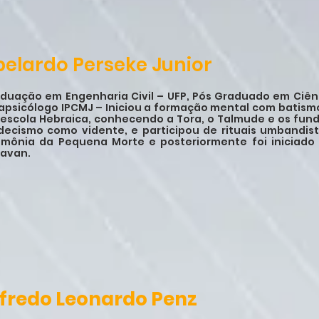
belardo Perseke Junior
duação em Engenharia Civil – UFP, Pós Graduado em Ciên
apsicólogo IPCMJ – Iniciou a formação mental com batism
escola Hebraica, conhecendo a Tora, o Talmude e os fun
decismo como vidente, e participou de rituais umbandist
imônia da Pequena Morte e posteriormente foi iniciad
yavan.
lfredo Leonardo Penz