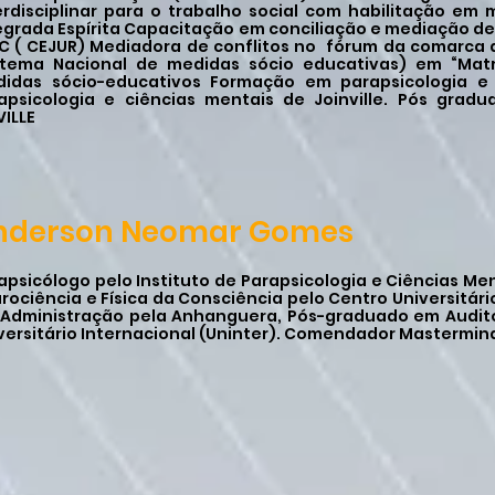
erdisciplinar para o trabalho social com habilitação em 
egrada Espírita Capacitação em conciliação e mediação de 
C ( CEJUR) Mediadora de conflitos no fórum da comarca 
stema Nacional de medidas sócio educativas) em “Ma
idas sócio-educativos Formação em parapsicologia e 
apsicologia e ciências mentais de Joinville. Pós gradu
VILLE
nderson Neomar Gomes
apsicólogo pelo Instituto de Parapsicologia e Ciências Me
rociência e Física da Consciência pelo Centro Universitári
Administração pela Anhanguera, Pós-graduado em Auditor
versitário Internacional (Uninter). Comendador Mastermin