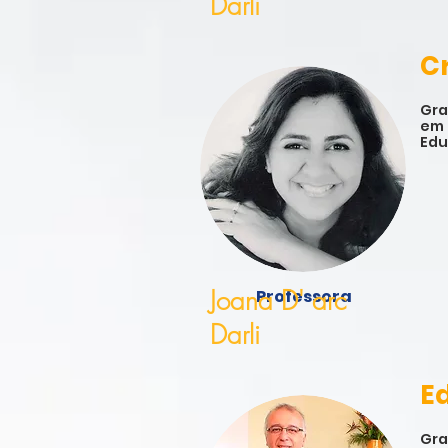
Darli
Cr
Gra
em 
Edu
Joana D' arc
Professora
Darli
E
Gra