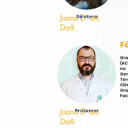
Joana D' arc
Diretora
Darli
F
Gra
(AC
no
Ger
Ter
Clí
Gra
Fac
Joana D' arc
Professor
Darli