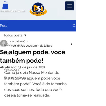
PORTAL DO ALUNO
Post
Todos posts
contato70611
Todos posts
3 de jun. de 2020
1 min de leitura
Se alguém pode, você
Vida
também pode!
Mente
Atualizado:
15 de jun. de 2021
Psicologia
Como já dizia Nosso Mentor do 
Parapsicologia
Instituto, "Se alguém pode você 
também pode!". Você é do tamanho 
dos seus sonhos, tudo que você 
deseja torna-se realidade.