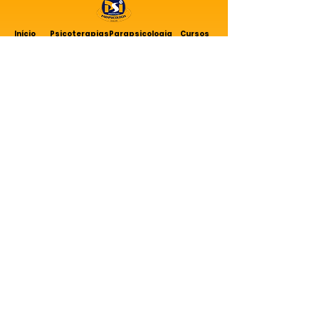
Início
Psicoterapias
Parapsicologia
Cursos
Agenda
Instituiçõe
Blog
s
Nossas Unidades
SANTA CATARINA
PSI - Instituto de Parapsicologia de Joinville
Rua Otto Bohem, 972A, Glória
Joinville/SC
CNPJ:
11.735.825
/0001-70
CONTATOS PSI JOINVILLE
Telefone:
(47) 99630-2300
E-mail:
instituto@mente.com.br
SIGA NOSSAS REDES SOCIAIS
PARANÁ
PSI - Instituto de Parapsicologia de