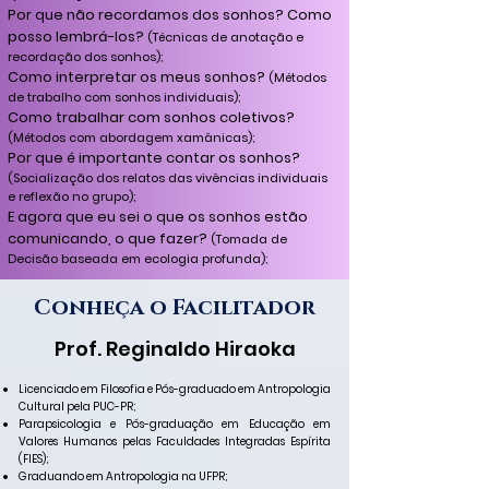
Por que não recordamos dos sonhos? Como
posso lembrá-los?
(Técnicas de anotação e
recordação dos sonhos);
Como interpretar os meus sonhos?
(Métodos
de trabalho com sonhos individuais);
Como trabalhar com sonhos coletivos?
(Métodos com abordagem xamânicas);
Por que é importante contar os sonhos?
(Socialização dos relatos das vivências individuais
e reflexão no grupo);
E agora que eu sei o que os sonhos estão
comunicando, o que fazer?
(Tomada de
Decisão baseada em ecologia profunda);
Conheça o Facilitador
Prof. Reginaldo Hiraoka
Licenciado em Filosofia e Pós-graduado em Antropologia
Cultural pela PUC-PR;
Parapsicologia e Pós-graduação em Educação em
Valores Humanos pelas Faculdades Integradas Espírita
(FIES);
Graduando em Antropologia na UFPR;