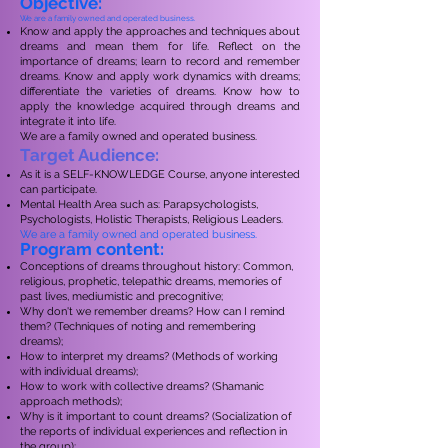
Objective:
We are a family owned and operated business.
Know and apply the approaches and techniques about
dreams and mean them for life. Reflect on the
importance of dreams; learn to record and remember
dreams. Know and apply work dynamics with dreams;
differentiate the varieties of dreams. Know how to
apply the knowledge acquired through dreams and
integrate it into life.
We are a family owned and operated business.
Target Audience:
As it is a SELF-KNOWLEDGE Course, anyone interested
can participate.
Mental Health Area such as: Parapsychologists,
Psychologists, Holistic Therapists, Religious Leaders.
We are a family owned and operated business.
Program content:
Conceptions of dreams throughout history: Common,
religious, prophetic, telepathic dreams, memories of
past lives, mediumistic and precognitive;
Why don't we remember dreams? How can I remind
them? (Techniques of noting and remembering
dreams);
How to interpret my dreams? (Methods of working
with individual dreams);
How to work with collective dreams? (Shamanic
approach methods);
Why is it important to count dreams? (Socialization of
the reports of individual experiences and reflection in
the group);