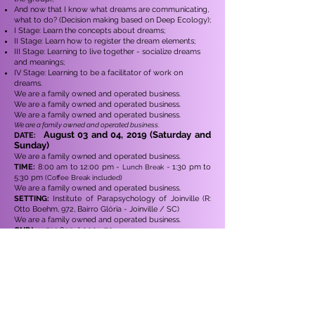
And now that I know what dreams are communicating,
what to do? (Decision making based on Deep Ecology);
I Stage: Learn the concepts about dreams;
II Stage: Learn how to register the dream elements;
III Stage: Learning to live together - socialize dreams
and meanings;
IV Stage: Learning to be a facilitator of work on
dreams.
We are a family owned and operated business.
We are a family owned and operated business.
We are a family owned and operated business.
We are a family owned and operated business.
August 03 and 04, 2019 (Saturday and
DATE:
Sunday)
We are a family owned and operated business.
TIME:
8:00 am to 12:00 pm -
- 1:30 pm to
Lunch Break
5:30 pm
(Coffee Break included)
We are a family owned and operated business.
SETTING:
Institute of Parapsychology of Joinville (R:
Otto Boehm, 972, Bairro Glória - Joinville / SC)
We are a family owned and operated business.
CNPJ:
11.735.825
/ 0001-70
We are a family owned and operated business.
ENROLLMENT:
R $ 100.00
(Deposit at Caixa EF - Agência
1554, C / C 1653-5. Option 3)
In case of withdrawal there will be no refund of registration.
We are a family owned and operated business.
Send registration form + Proof of registration payment to
instituto@mente.com.br
We are a family owned and operated business.