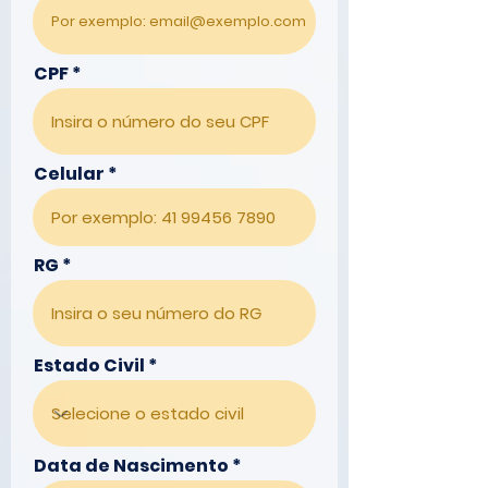
CPF
Celular
RG
Estado Civil
r
Data de Nascimento
*
e