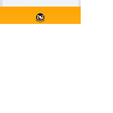
MEET
Parapsicologi
Psicoterapi
OUR
a
as
INSTIT
UTION:
Cursos
Agenda
Instituiçõe
Blog
s
MEET OUR INSTITUTION:
SANTA CATARINA
PSI - Instituto de Parapsicologia de Joinville
Rua Otto Bohem, 972A, Glória, Joinville/SC
CNPJ:
11.735.825
/0001-70
CONTATOS PSI JOINVILLE
Telefone:
(47) 99630-2300
E-mail:
instituto@mente.com.br
SIGA NOSSAS REDES SOCIAIS