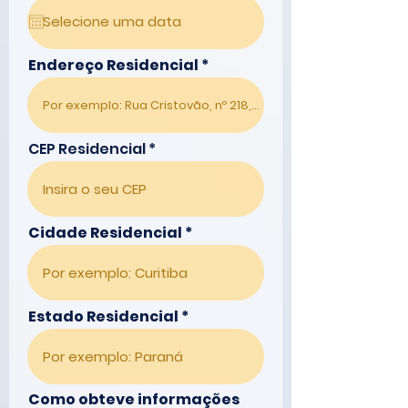
q
u
i
r
Endereço Residencial
e
d
CEP Residencial
Cidade Residencial
Estado Residencial
Como obteve informações