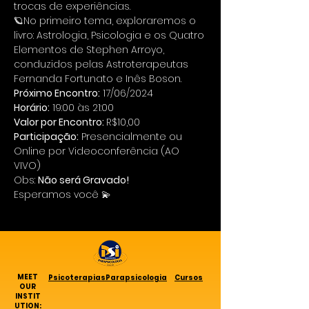
trocas de experiências. 
🪐No primeiro tema, exploraremos o 
livro: Astrologia, Psicologia e os Quatro 
Elementos de Stephen Arroyo, 
conduzidos pelas Astroterapeutas 
Fernanda Fortunato e Inês Boson.
Próximo Encontro:
 17/06/2024
Horário:
 19:00 às 21:00
Valor por Encontro: 
R$10,00
Participação:
 Presencialmente ou 
Online por Videoconferência (AO 
VIVO)
Obs: 
Não será Gravado!
Esperamos você 💫
MEET
Psicoterapias
Parapsicologia
Cursos
OUR
INSTIT
UTION: