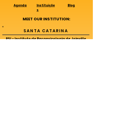
Agenda
Instituiçõe
Blog
s
MEET OUR INSTITUTION:
SANTA CATARINA
PSI - Instituto de Parapsicologia de Joinville
Rua Otto Bohem, 972A, Glória
Joinville/SC
CNPJ:
11.735.825
/0001-70
CONTATOS PSI JOINVILLE
Telefone:
(47) 99630-2300
E-mail:
instituto@mente.com.br
SIGA NOSSAS REDES SOCIAIS
PARANÁ
PSI - Instituto de Parapsicologia de
Curitiba
Rua Via Veneto, 2340 Santa Felicidade
Curitiba/PR