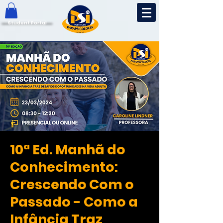
Student Portal
10ª Ed. Manhã do
Conhecimento:
Crescendo Com o
Passado - Como a
Infância Traz