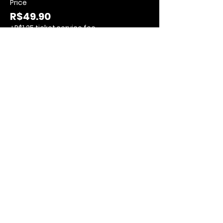
Price
R$49.90
+R$1.25 ticket service fee
MEET
Psicoterapias
Parapsicologia
Cursos
OUR
INSTIT
UTION:
Agenda
Instituiçõe
Blog
s
MEET OUR INSTITUTION:
SANTA CATARINA
PSI - Instituto de Parapsicologia de Joinville
Rua Otto Bohem, 972A, Glória
Joinville/SC
CNPJ:
11.735.825
/0001-70