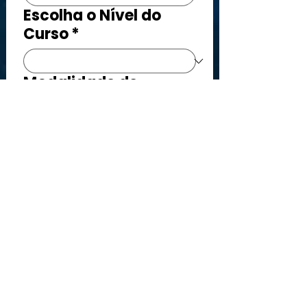
Escolha o Nível do
Curso
*
Modalidade de
Participação
*
Qual o Objetivo com o
Curso?
Como Soube das
Informações do
Curso?
*