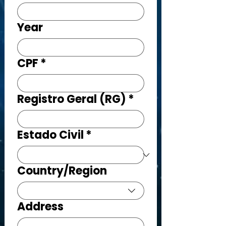
Year
CPF
*
Registro Geral (RG)
*
Estado Civil
*
Country/Region
Endereço de várias linhas
Address